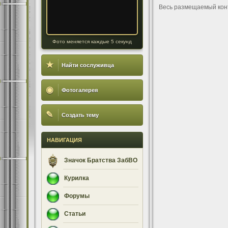
Весь размещаемый кон
Фото меняется каждые 5 секунд
★
Найти сослуживца
◉
Фотогалерея
✎
Создать тему
НАВИГАЦИЯ
Значок Братства ЗабВО
Курилка
Форумы
Статьи