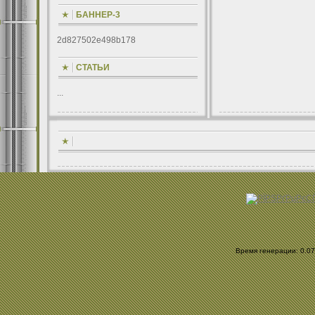
БАННЕР-3
2d827502e498b178
СТАТЬИ
...
Время генерации: 0.077