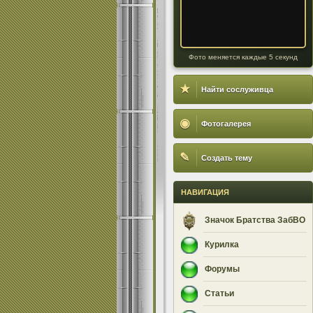
Фото меняется каждые 5 секунд
★
Найти сослуживца
◉
Фотогалерея
✎
Создать тему
НАВИГАЦИЯ
Значок Братства ЗабВО
Курилка
Форумы
Статьи