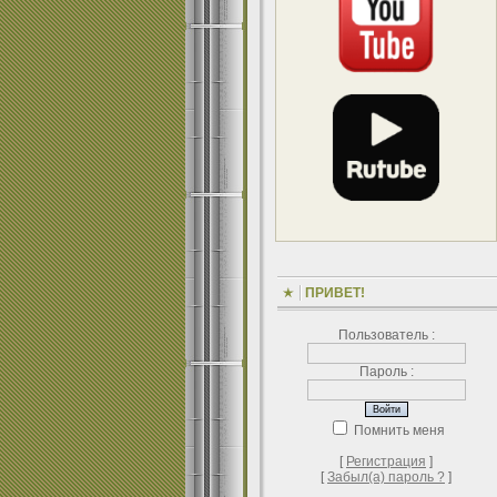
ПРИВЕТ!
Пользователь :
Пароль :
Помнить меня
[
Регистрация
]
[
Забыл(а) пароль ?
]