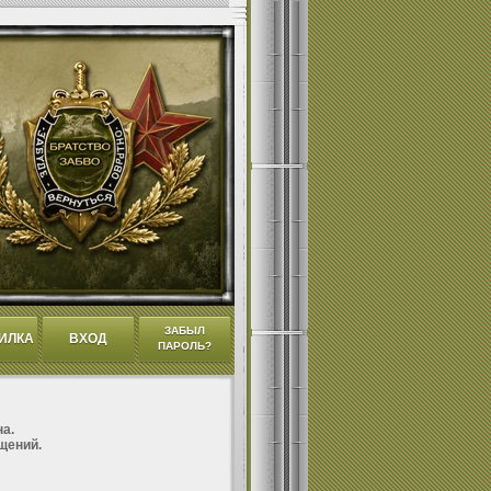
ЗАБЫЛ
ИЛКА
ВХОД
ПАРОЛЬ?
а.
щений.