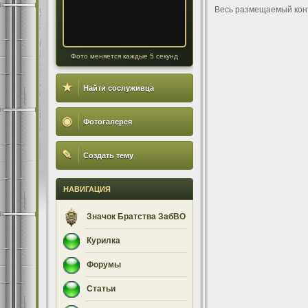
Весь размещаемый кон
Фото меняется каждые 5 секунд
★
Найти сослуживца
◉
Фотогалерея
✎
Создать тему
НАВИГАЦИЯ
Значок Братства ЗабВО
Курилка
Форумы
Статьи