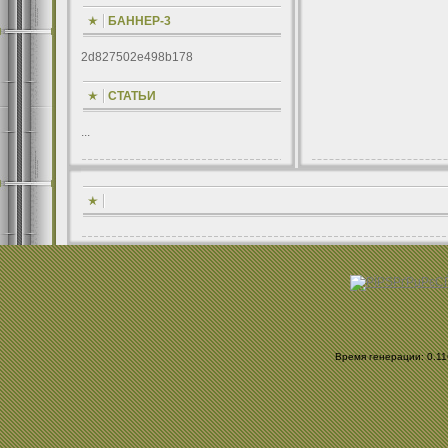
БАННЕР-3
2d827502e498b178
СТАТЬИ
...
Время генерации: 0.116