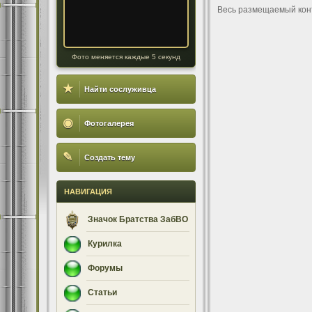
Весь размещаемый кон
Фото меняется каждые 5 секунд
★
Найти сослуживца
◉
Фотогалерея
✎
Создать тему
НАВИГАЦИЯ
Значок Братства ЗабВО
Курилка
Форумы
Статьи