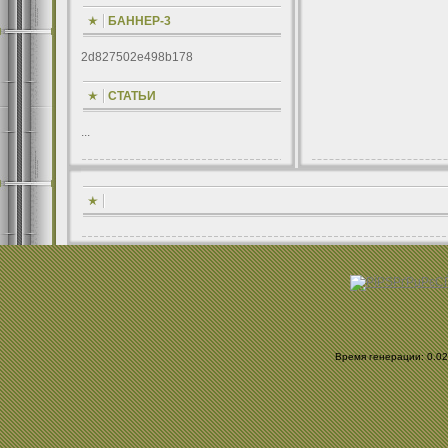
БАННЕР-3
2d827502e498b178
СТАТЬИ
...
Время генерации: 0.026