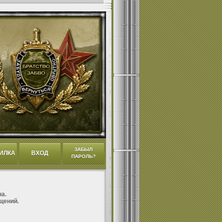
ЗАБЫЛ
ИЛКА
ВХОД
ПАРОЛЬ?
а.
щений.