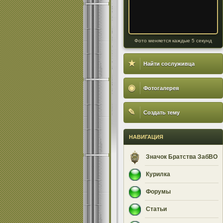
Фото меняется каждые 5 секунд
★
Найти сослуживца
◉
Фотогалерея
✎
Создать тему
НАВИГАЦИЯ
Значок Братства ЗабВО
Курилка
Форумы
Статьи