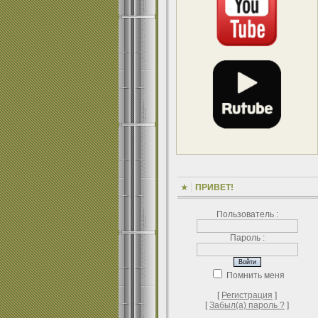
ПРИВЕТ!
Пользователь :
Пароль :
Помнить меня
[
Регистрация
]
[
Забыл(а) пароль ?
]