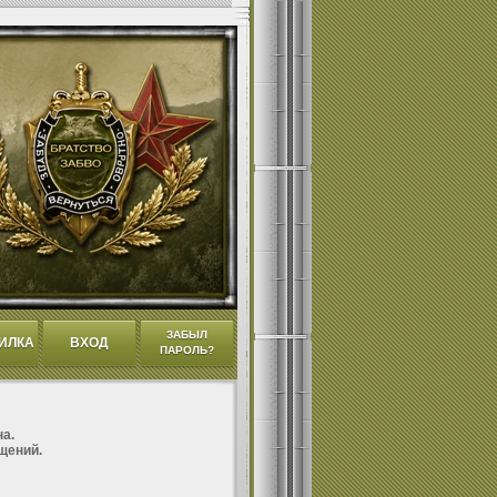
ЗАБЫЛ
ИЛКА
ВХОД
ПАРОЛЬ?
а.
щений.