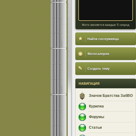
Фото меняется каждые 5 секунд
★
Найти сослуживца
◉
Фотогалерея
✎
Создать тему
НАВИГАЦИЯ
Значок Братства ЗабВО
Курилка
Форумы
Статьи