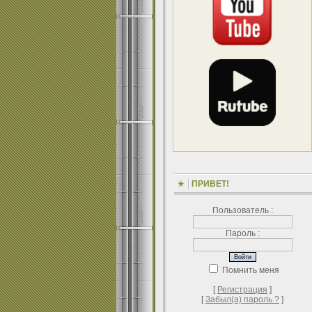
ПРИВЕТ!
Пользователь :
Пароль :
Помнить меня
[
Регистрация
]
[
Забыл(а) пароль ?
]