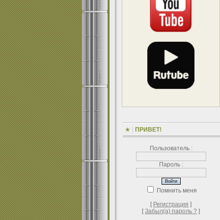
ПРИВЕТ!
Пользователь :
Пароль :
Помнить меня
[
Регистрация
]
[
Забыл(а) пароль ?
]