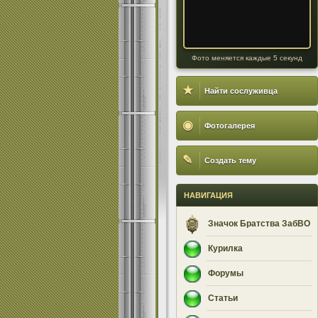
Фото меняется каждые 5 секунд
★
Найти сослуживца
◉
Фотогалерея
✎
Создать тему
НАВИГАЦИЯ
Значок Братства ЗабВО
Курилка
Форумы
Статьи