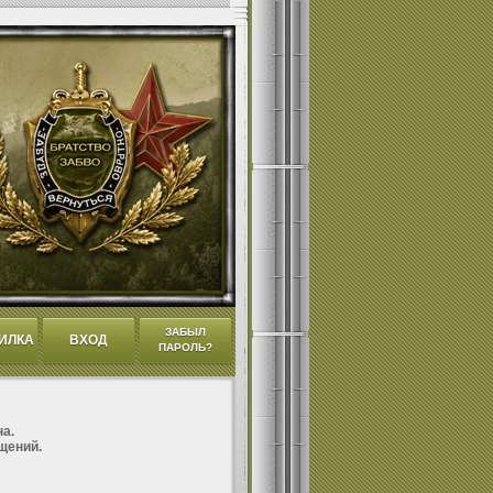
ЗАБЫЛ
ИЛКА
ВХОД
ПАРОЛЬ?
а.
щений.