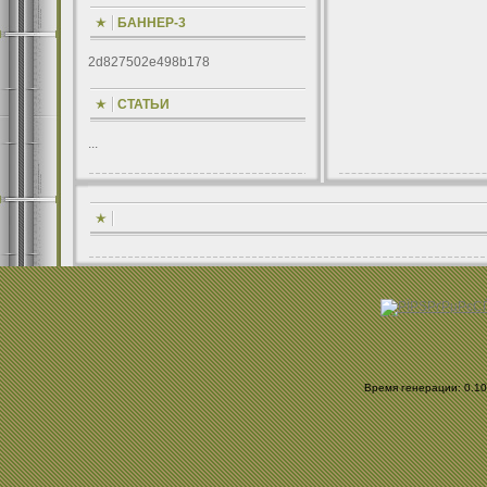
БАННЕР-3
2d827502e498b178
СТАТЬИ
...
Время генерации: 0.107