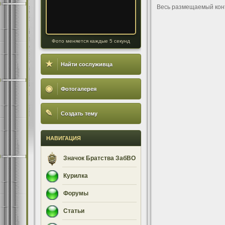
Весь размещаемый кон
Фото меняется каждые 5 секунд
★
Найти сослуживца
◉
Фотогалерея
✎
Создать тему
НАВИГАЦИЯ
Значок Братства ЗабВО
Курилка
Форумы
Статьи