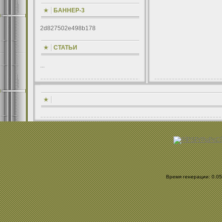
БАННЕР-3
2d827502e498b178
СТАТЬИ
...
Время генерации: 0.052