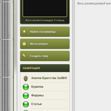
Весь размещаемый кон
Фото меняется каждые 5 секунд
★
Найти сослуживца
◉
Фотогалерея
✎
Создать тему
НАВИГАЦИЯ
Значок Братства ЗабВО
Курилка
Форумы
Статьи