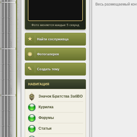
Весь размещаемый кон
Фото меняется каждые 5 секунд
★
Найти сослуживца
◉
Фотогалерея
✎
Создать тему
НАВИГАЦИЯ
Значок Братства ЗабВО
Курилка
Форумы
Статьи