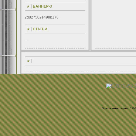
БАННЕР-3
2d827502e498b178
СТАТЬИ
...
Время генерации: 0.040