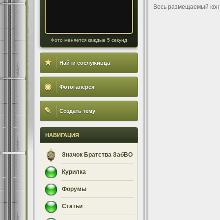
Весь размещаемый кон
Фото меняется каждые 5 секунд
★
Найти сослуживца
◉
Фотогалерея
✎
Создать тему
НАВИГАЦИЯ
Значок Братства ЗабВО
Курилка
Форумы
Статьи