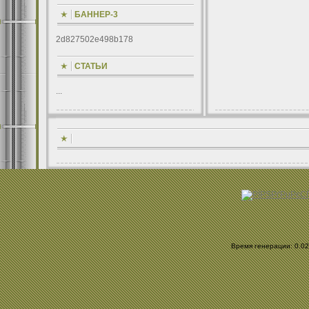
БАННЕР-3
2d827502e498b178
СТАТЬИ
...
Время генерации: 0.025