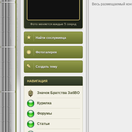
Весь размещаемый кон
Фото меняется каждые 5 секунд
★
Найти сослуживца
◉
Фотогалерея
✎
Создать тему
НАВИГАЦИЯ
Значок Братства ЗабВО
Курилка
Форумы
Статьи