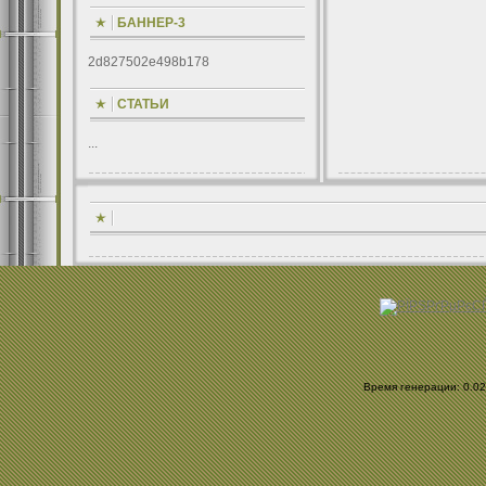
БАННЕР-3
2d827502e498b178
СТАТЬИ
...
Время генерации: 0.025