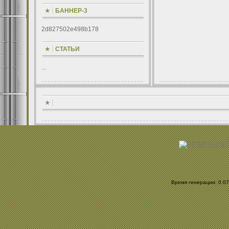
БАННЕР-3
2d827502e498b178
СТАТЬИ
...
Время генерации: 0.070