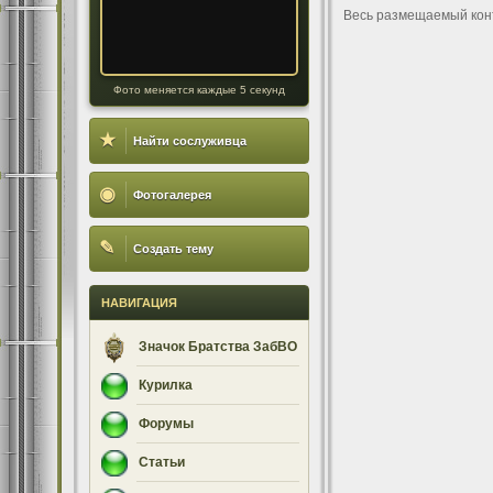
Весь размещаемый кон
Фото меняется каждые 5 секунд
★
Найти сослуживца
◉
Фотогалерея
✎
Создать тему
НАВИГАЦИЯ
Значок Братства ЗабВО
Курилка
Форумы
Статьи