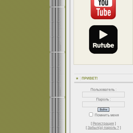
ПРИВЕТ!
Пользователь :
Пароль :
Помнить меня
[
Регистрация
]
[
Забыл(а) пароль ?
]