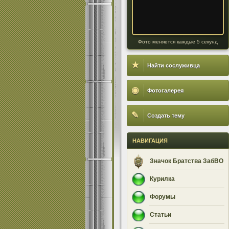
Фото меняется каждые 5 секунд
★
Найти сослуживца
◉
Фотогалерея
✎
Создать тему
НАВИГАЦИЯ
Значок Братства ЗабВО
Курилка
Форумы
Статьи