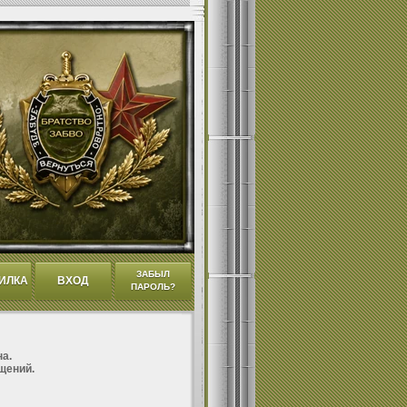
ЗАБЫЛ
ИЛКА
ВХОД
ПАРОЛЬ?
а.
щений.