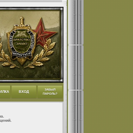
ЗАБЫЛ
ИЛКА
ВХОД
ПАРОЛЬ?
а.
щений.