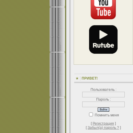
ПРИВЕТ!
Пользователь :
Пароль :
Помнить меня
[
Регистрация
]
[
Забыл(а) пароль ?
]