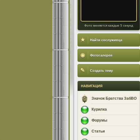
Фото меняется каждые 5 секунд
★
Найти сослуживца
◉
Фотогалерея
✎
Создать тему
НАВИГАЦИЯ
Значок Братства ЗабВО
Курилка
Форумы
Статьи