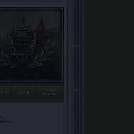
ЗАБЫЛ
ИЛКА
ВХОД
ПАРОЛЬ?
а.
щений.