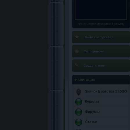
Фото меняется каждые 5 секунд
★
Найти сослуживца
◉
Фотогалерея
✎
Создать тему
НАВИГАЦИЯ
Значок Братства ЗабВО
Курилка
Форумы
Статьи