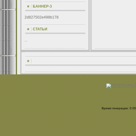
БАННЕР-3
2d827502e498b178
СТАТЬИ
...
Время генерации: 0.054