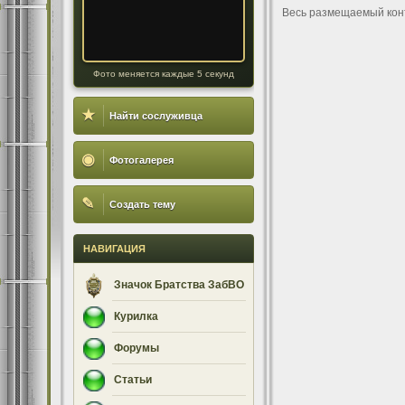
Весь размещаемый кон
Фото меняется каждые 5 секунд
★
Найти сослуживца
◉
Фотогалерея
✎
Создать тему
НАВИГАЦИЯ
Значок Братства ЗабВО
Курилка
Форумы
Статьи