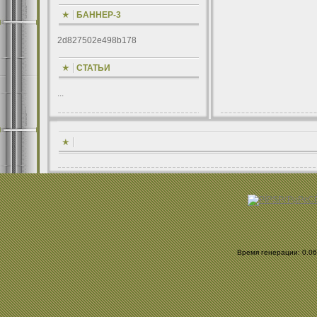
БАННЕР-3
2d827502e498b178
СТАТЬИ
...
Время генерации: 0.067