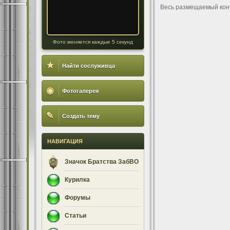
Весь размещаемый кон
Фото меняется каждые 5 секунд
★
Найти сослуживца
◉
Фотогалерея
✎
Создать тему
НАВИГАЦИЯ
Значок Братства ЗабВО
Курилка
Форумы
Статьи