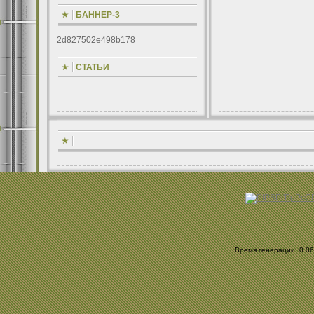
БАННЕР-3
2d827502e498b178
СТАТЬИ
...
Время генерации: 0.061