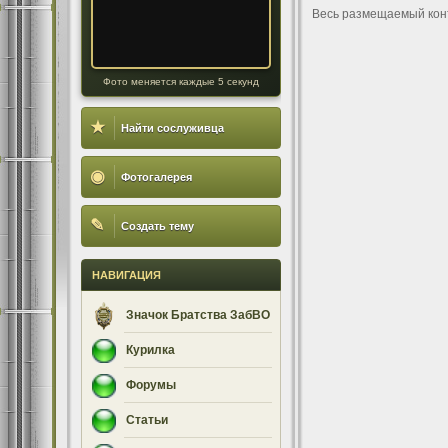
Весь размещаемый кон
Фото меняется каждые 5 секунд
★
Найти сослуживца
◉
Фотогалерея
✎
Создать тему
НАВИГАЦИЯ
Значок Братства ЗабВО
Курилка
Форумы
Статьи