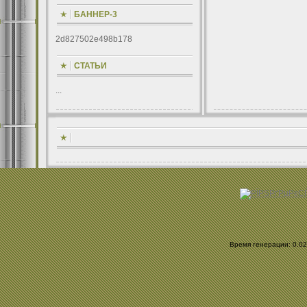
БАННЕР-3
2d827502e498b178
СТАТЬИ
...
Время генерации: 0.026