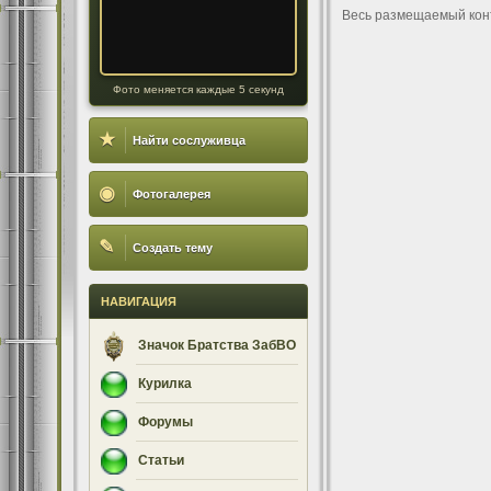
Весь размещаемый кон
Фото меняется каждые 5 секунд
★
Найти сослуживца
◉
Фотогалерея
✎
Создать тему
НАВИГАЦИЯ
Значок Братства ЗабВО
Курилка
Форумы
Статьи