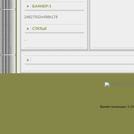
БАННЕР-3
2d827502e498b178
СТАТЬИ
...
Время генерации: 0.156