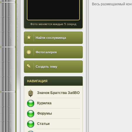
Весь размещаемый кон
Фото меняется каждые 5 секунд
★
Найти сослуживца
◉
Фотогалерея
✎
Создать тему
НАВИГАЦИЯ
Значок Братства ЗабВО
Курилка
Форумы
Статьи