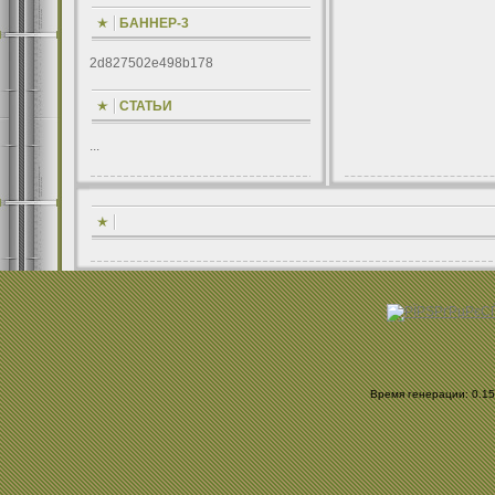
БАННЕР-3
2d827502e498b178
СТАТЬИ
...
Время генерации: 0.156