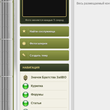
Весь размещаемый кон
Фото меняется каждые 5 секунд
★
Найти сослуживца
◉
Фотогалерея
✎
Создать тему
НАВИГАЦИЯ
Значок Братства ЗабВО
Курилка
Форумы
Статьи