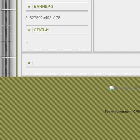
БАННЕР-3
2d827502e498b178
СТАТЬИ
...
Время генерации: 0.082