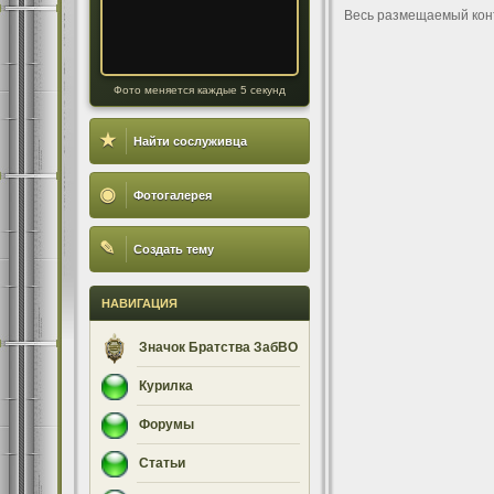
Весь размещаемый кон
Фото меняется каждые 5 секунд
★
Найти сослуживца
◉
Фотогалерея
✎
Создать тему
НАВИГАЦИЯ
Значок Братства ЗабВО
Курилка
Форумы
Статьи