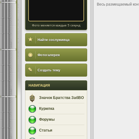
Весь размещаемый кон
Фото меняется каждые 5 секунд
★
Найти сослуживца
◉
Фотогалерея
✎
Создать тему
НАВИГАЦИЯ
Значок Братства ЗабВО
Курилка
Форумы
Статьи