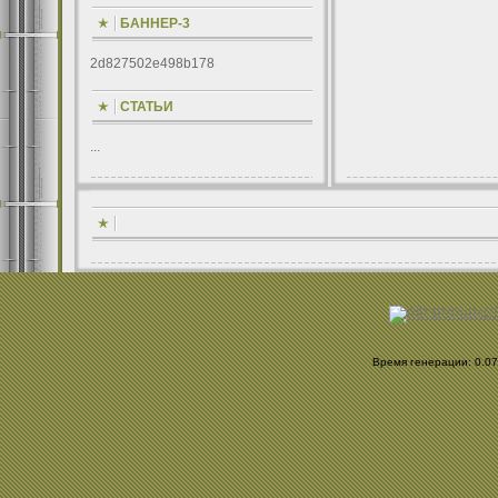
БАННЕР-3
2d827502e498b178
СТАТЬИ
...
Время генерации: 0.073