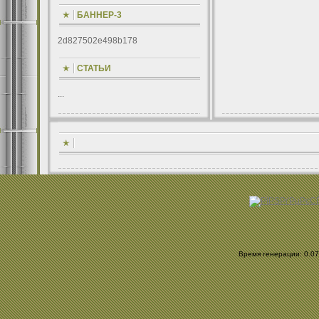
БАННЕР-3
2d827502e498b178
СТАТЬИ
...
Время генерации: 0.075