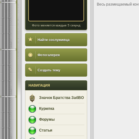
Весь размещаемый кон
Фото меняется каждые 5 секунд
★
Найти сослуживца
◉
Фотогалерея
✎
Создать тему
НАВИГАЦИЯ
Значок Братства ЗабВО
Курилка
Форумы
Статьи