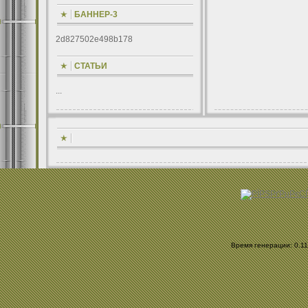
БАННЕР-3
2d827502e498b178
СТАТЬИ
...
Время генерации: 0.111