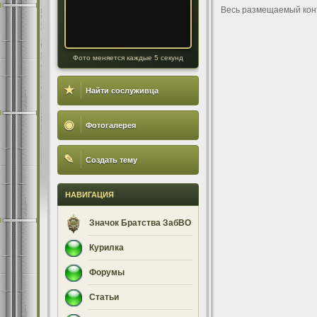
Весь размещаемый кон
Фото меняется каждые 5 секунд
★
Найти сослуживца
◉
Фотогалерея
✎
Создать тему
НАВИГАЦИЯ
Значок Братства ЗабВО
Курилка
Форумы
Статьи