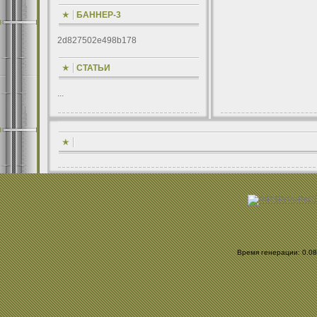
БАННЕР-3
2d827502e498b178
СТАТЬИ
...
Время генерации: 0.082