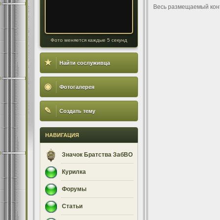
Весь размещаемый кон
Фото меняется каждые 5 секунд
★
Найти сослуживца
◉
Фотогалерея
✎
Создать тему
НАВИГАЦИЯ
Значок Братства ЗабВО
Курилка
Форумы
Статьи