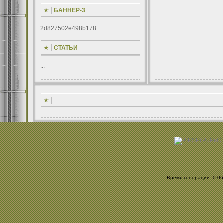
БАННЕР-3
2d827502e498b178
СТАТЬИ
...
Время генерации: 0.064