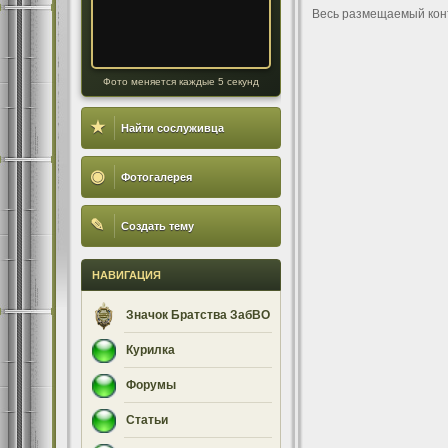
Весь размещаемый кон
Фото меняется каждые 5 секунд
★
Найти сослуживца
◉
Фотогалерея
✎
Создать тему
НАВИГАЦИЯ
Значок Братства ЗабВО
Курилка
Форумы
Статьи