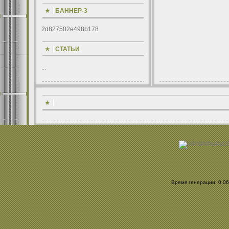
БАННЕР-3
2d827502e498b178
СТАТЬИ
...
Время генерации: 0.067