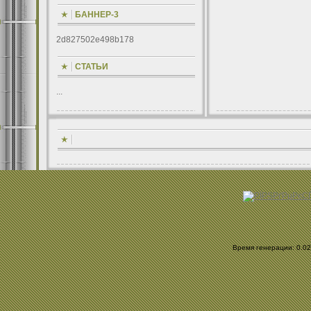
БАННЕР-3
2d827502e498b178
СТАТЬИ
...
Время генерации: 0.025