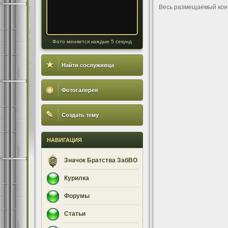
Весь размещаемый кон
Фото меняется каждые 5 секунд
★
Найти сослуживца
◉
Фотогалерея
✎
Создать тему
НАВИГАЦИЯ
Значок Братства ЗабВО
Курилка
Форумы
Статьи