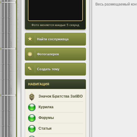
Весь размещаемый кон
Фото меняется каждые 5 секунд
★
Найти сослуживца
◉
Фотогалерея
✎
Создать тему
НАВИГАЦИЯ
Значок Братства ЗабВО
Курилка
Форумы
Статьи