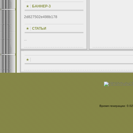
БАННЕР-3
2d827502e498b178
СТАТЬИ
...
Время генерации: 0.028