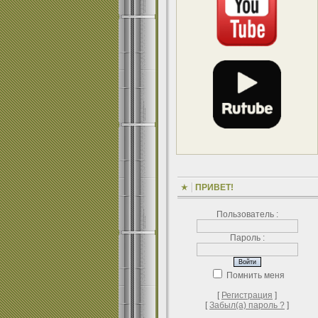
ПРИВЕТ!
Пользователь :
Пароль :
Помнить меня
[
Регистрация
]
[
Забыл(а) пароль ?
]