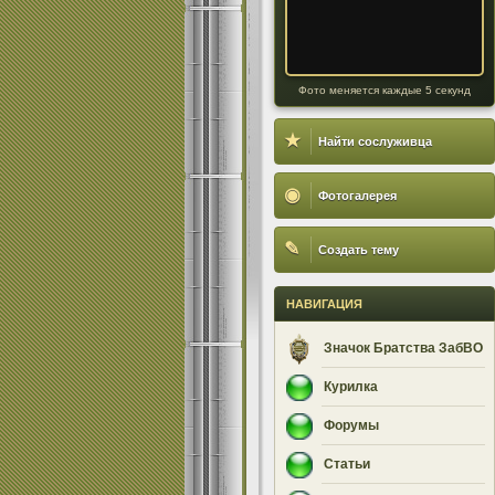
Фото меняется каждые 5 секунд
★
Найти сослуживца
◉
Фотогалерея
✎
Создать тему
НАВИГАЦИЯ
Значок Братства ЗабВО
Курилка
Форумы
Статьи