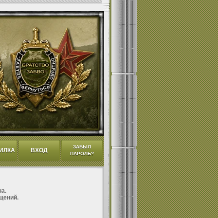
ЗАБЫЛ
ИЛКА
ВХОД
ПАРОЛЬ?
а.
щений.