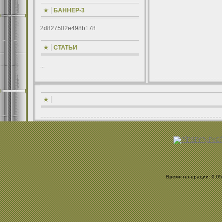
БАННЕР-3
2d827502e498b178
СТАТЬИ
...
Время генерации: 0.052