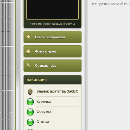
Весь размещаемый кон
Фото меняется каждые 5 секунд
★
Найти сослуживца
◉
Фотогалерея
✎
Создать тему
НАВИГАЦИЯ
Значок Братства ЗабВО
Курилка
Форумы
Статьи