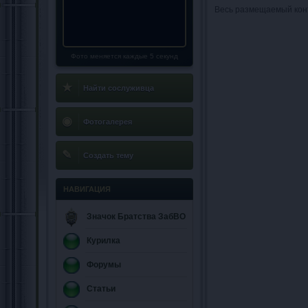
Весь размещаемый кон
Фото меняется каждые 5 секунд
★
Найти сослуживца
◉
Фотогалерея
✎
Создать тему
НАВИГАЦИЯ
Значок Братства ЗабВО
Курилка
Форумы
Статьи