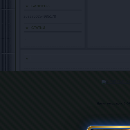
БАННЕР-3
2d827502e498b178
СТАТЬИ
...
Время генерации: 0.069