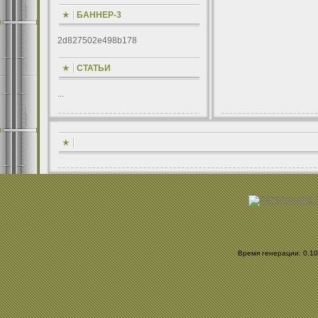
БАННЕР-3
2d827502e498b178
СТАТЬИ
...
Время генерации: 0.106