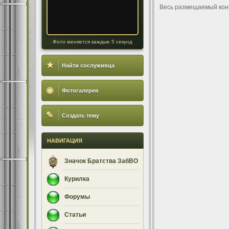
Весь размещаемый кон
Фото меняется каждые 5 секунд
★
Найти сослуживца
◉
Фотогалерея
✎
Создать тему
НАВИГАЦИЯ
Значок Братства ЗабВО
Курилка
Форумы
Статьи