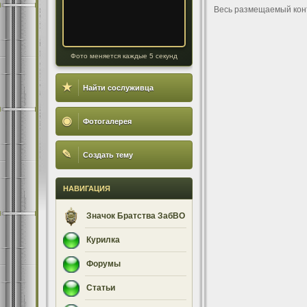
Весь размещаемый кон
Фото меняется каждые 5 секунд
★
Найти сослуживца
◉
Фотогалерея
✎
Создать тему
НАВИГАЦИЯ
Значок Братства ЗабВО
Курилка
Форумы
Статьи