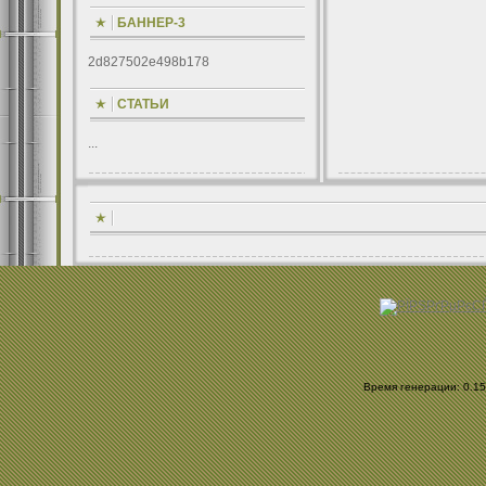
БАННЕР-3
2d827502e498b178
СТАТЬИ
...
Время генерации: 0.152