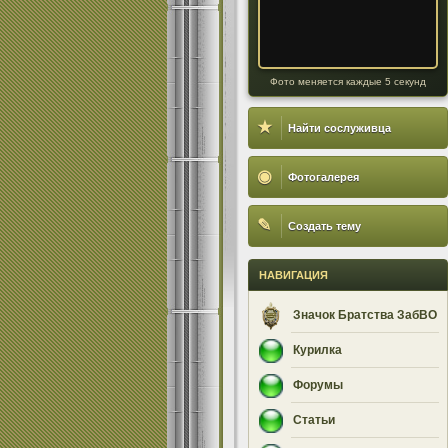
Фото меняется каждые 5 секунд
★
Найти сослуживца
◉
Фотогалерея
✎
Создать тему
НАВИГАЦИЯ
Значок Братства ЗабВО
Курилка
Форумы
Статьи