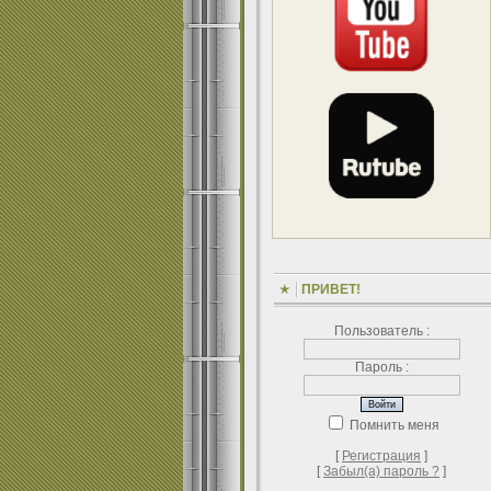
ПРИВЕТ!
Пользователь :
Пароль :
Помнить меня
[
Регистрация
]
[
Забыл(а) пароль ?
]