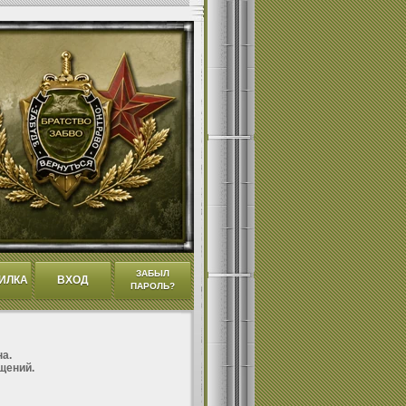
ЗАБЫЛ
ИЛКА
ВХОД
ПАРОЛЬ?
а.
щений.