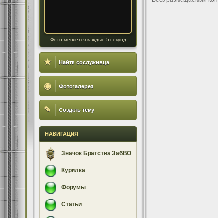
Весь размещаемый кон
Фото меняется каждые 5 секунд
★
Найти сослуживца
◉
Фотогалерея
✎
Создать тему
НАВИГАЦИЯ
Значок Братства ЗабВО
Курилка
Форумы
Статьи