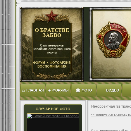
⌂
●
◉
ГЛАВНАЯ
ФОРУМЫ
ФОТО
ВИДЕО
Некорректная rss тран
СЛУЧАЙНОЕ ФОТО
<< вернуться к списку 