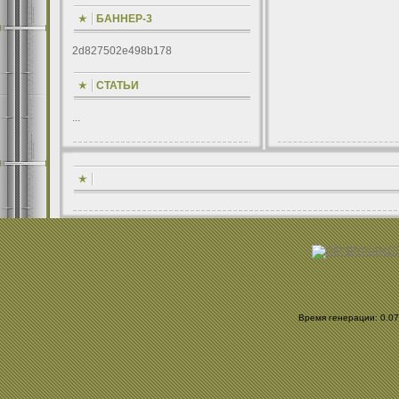
БАННЕР-3
2d827502e498b178
СТАТЬИ
...
Время генерации: 0.076