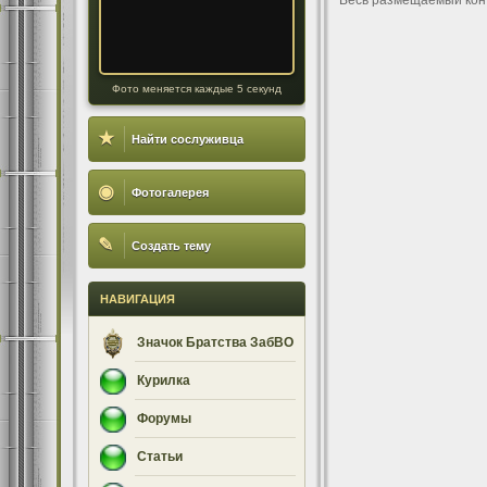
Весь размещаемый кон
Фото меняется каждые 5 секунд
★
Найти сослуживца
◉
Фотогалерея
✎
Создать тему
НАВИГАЦИЯ
Значок Братства ЗабВО
Курилка
Форумы
Статьи