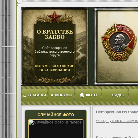
⌂
●
◉
ГЛАВНАЯ
ФОРУМЫ
ФОТО
ВИДЕО
Некорректная rss тран
СЛУЧАЙНОЕ ФОТО
<< вернуться к списку 