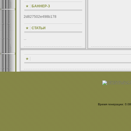
БАННЕР-3
2d827502e498b178
СТАТЬИ
...
Время генерации: 0.080