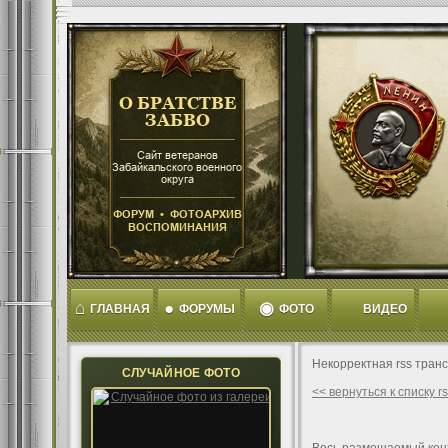
⌂
●
◉
ГЛАВНАЯ
ФОРУМЫ
ФОТО
ВИДЕО
Некорректная rss тран
СЛУЧАЙНОЕ ФОТО
<< вернуться к списку 