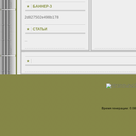
БАННЕР-3
2d827502e498b178
СТАТЬИ
...
Время генерации: 0.086