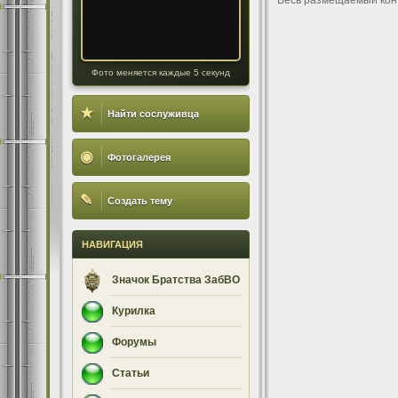
Весь размещаемый кон
Фото меняется каждые 5 секунд
★
Найти сослуживца
◉
Фотогалерея
✎
Создать тему
НАВИГАЦИЯ
Значок Братства ЗабВО
Курилка
Форумы
Статьи