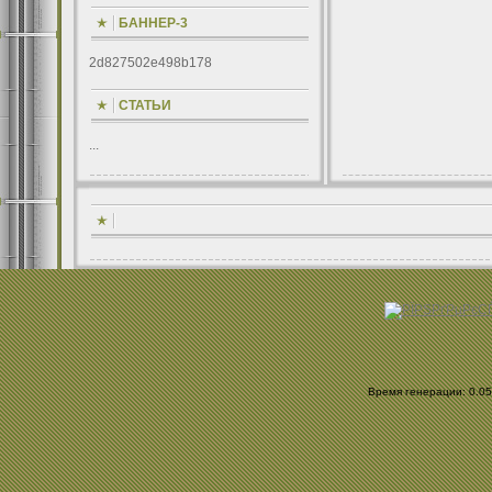
БАННЕР-3
2d827502e498b178
СТАТЬИ
...
Время генерации: 0.056