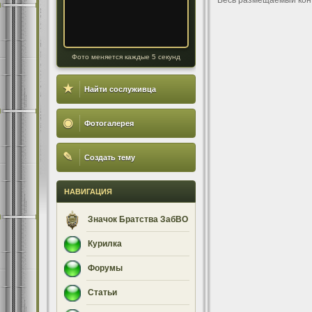
Весь размещаемый кон
Фото меняется каждые 5 секунд
★
Найти сослуживца
◉
Фотогалерея
✎
Создать тему
НАВИГАЦИЯ
Значок Братства ЗабВО
Курилка
Форумы
Статьи