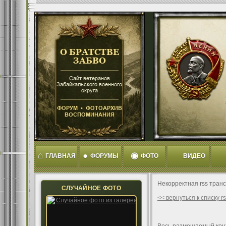
⌂
●
◉
ГЛАВНАЯ
ФОРУМЫ
ФОТО
ВИДЕО
Некорректная rss тран
СЛУЧАЙНОЕ ФОТО
<< вернуться к списку 