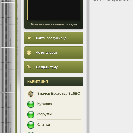
Весь размещаемый кон
Фото меняется каждые 5 секунд
★
Найти сослуживца
◉
Фотогалерея
✎
Создать тему
НАВИГАЦИЯ
Значок Братства ЗабВО
Курилка
Форумы
Статьи