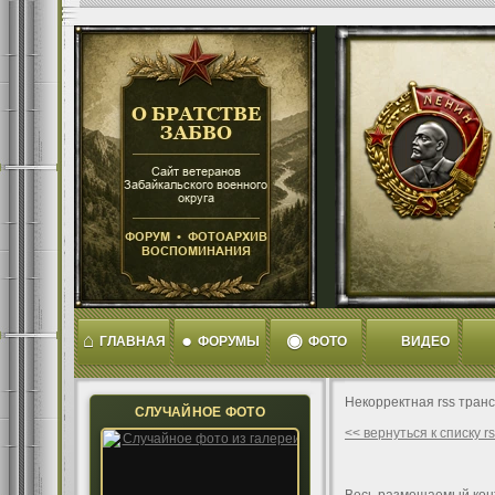
⌂
●
◉
ГЛАВНАЯ
ФОРУМЫ
ФОТО
ВИДЕО
Некорректная rss тран
СЛУЧАЙНОЕ ФОТО
<< вернуться к списку 