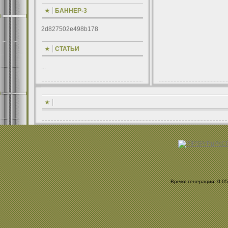
БАННЕР-3
2d827502e498b178
СТАТЬИ
...
Время генерации: 0.059