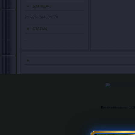
БАННЕР-3
2d827502e498b178
СТАТЬИ
...
Время генерации: 0.032