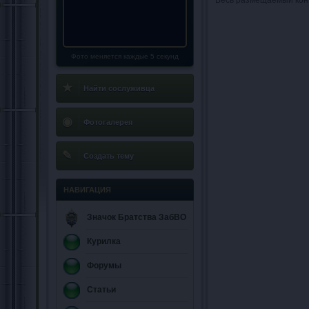
Весь размещаемый кон
Фото меняется каждые 5 секунд
★
Найти сослуживца
◉
Фотогалерея
✎
Создать тему
НАВИГАЦИЯ
Значок Братства ЗабВО
Курилка
Форумы
Статьи