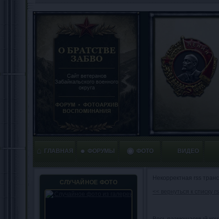
⌂
●
◉
ГЛАВНАЯ
ФОРУМЫ
ФОТО
ВИДЕО
Некорректная rss тран
СЛУЧАЙНОЕ ФОТО
<< вернуться к списку 