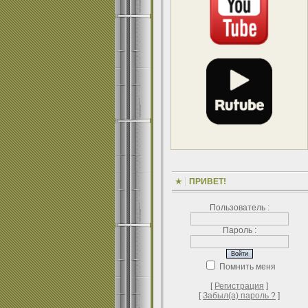
ПРИВЕТ!
Пользователь :
Пароль :
Помнить меня
[
Регистрация
]
[
Забыл(а) пароль ?
]