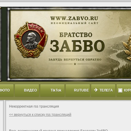
✈
▣
ФОТО
ВИДЕО
TikTok
RUTUBE
ТЕЛЕГА
КУР
Некорректная rss трансляция
<< вернуться к списку rss трансляций