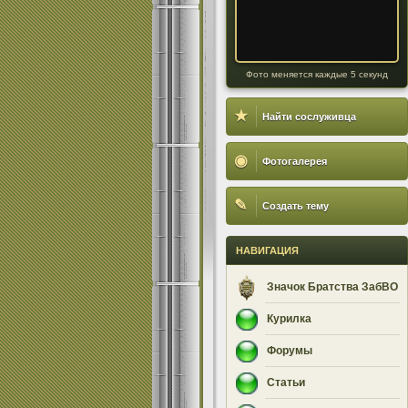
Фото меняется каждые 5 секунд
★
Найти сослуживца
◉
Фотогалерея
✎
Создать тему
НАВИГАЦИЯ
Значок Братства ЗабВО
Курилка
Форумы
Статьи