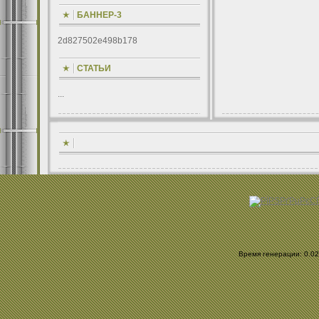
БАННЕР-3
2d827502e498b178
СТАТЬИ
...
Время генерации: 0.028