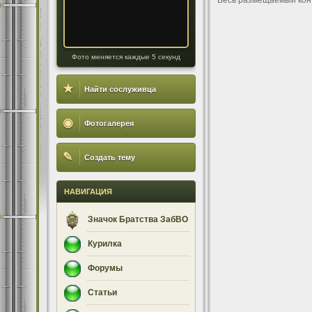
Весь размещаемый кон
Фото меняется каждые 5 секунд
★
Найти сослуживца
◉
Фотогалерея
✎
Создать тему
НАВИГАЦИЯ
Значок Братства ЗабВО
Курилка
Форумы
Статьи