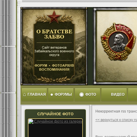
⌂
●
◉
ГЛАВНАЯ
ФОРУМЫ
ФОТО
ВИДЕО
Некорректная rss тран
СЛУЧАЙНОЕ ФОТО
<< вернуться к списку 