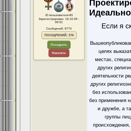
Проектир
Идеально,
ID пользователя #3
Зарегистрирован: 19.10.06 :
09:51
Если я с
Сообщений: 9773
ПООЩРЕНИЙ: 376
Вышеопубликован
Поощрить
целях выказа
Наказать
местах, специ
других религи
деятельности ре
других религиозн
без использован
без применения н
и дружбе, а т
группы лиц
происхождения, 