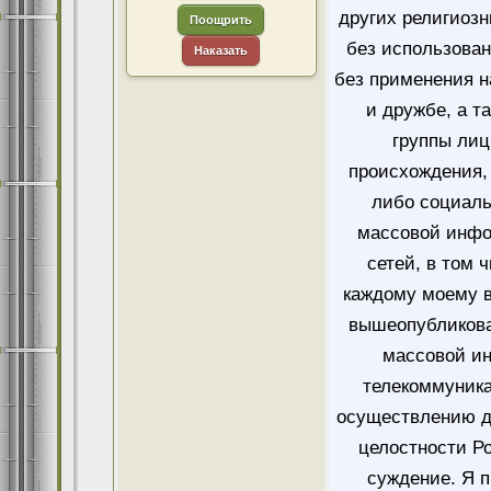
других религиозн
Поощрить
без использован
Наказать
без применения н
и дружбе, а т
группы лиц
происхождения, 
либо социаль
массовой инфо
сетей, в том 
каждому моему в
вышеопубликова
массовой и
телекоммуника
осуществлению д
целостности Ро
суждение. Я 