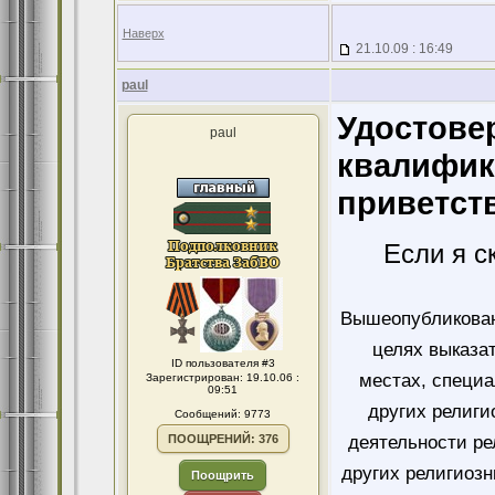
Наверх
21.10.09 : 16:49
paul
Удостове
paul
квалифик
приветст
Если я с
Вышеопубликован
целях выказа
ID пользователя #3
местах, специ
Зарегистрирован: 19.10.06 :
09:51
других религи
Сообщений: 9773
ПООЩРЕНИЙ: 376
деятельности ре
других религиозн
Поощрить