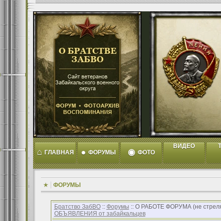
ВИДЕО
T
⌂
●
◉
ГЛАВНАЯ
ФОРУМЫ
ФОТО
ФОРУМЫ
Братство ЗабВО
::
Форумы
:: О РАБОТЕ ФОРУМА (не стреляйт
ОБЪЯВЛЕНИЯ от забайкальцев