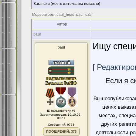
Вакансии (место жительства неважно)
Модераторы: paul_head, paul, uZer
Автор
paul
Ищу специ
paul
[ Редактиров
Если я с
Вышеопубликован
целях выказа
ID пользователя #3
местах, специ
Зарегистрирован: 19.10.06 :
09:51
других религи
Сообщений: 9773
ПООЩРЕНИЙ: 376
деятельности ре