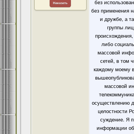
без использован
Наказать
без применения н
и дружбе, а т
группы лиц
происхождения, 
либо социаль
массовой инфо
сетей, в том 
каждому моему в
вышеопубликова
массовой и
телекоммуника
осуществлению д
целостности Ро
суждение. Я 
информации об