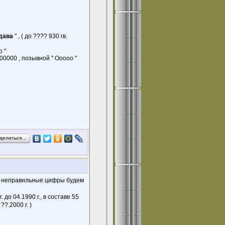
дава
" , ( до ???? 930 гв.
 "
00000 , позывной " Ооооо "
делиться…
и неправильные цифры будем
 до 04.1990 г., в составе 55
??.2000 г. )