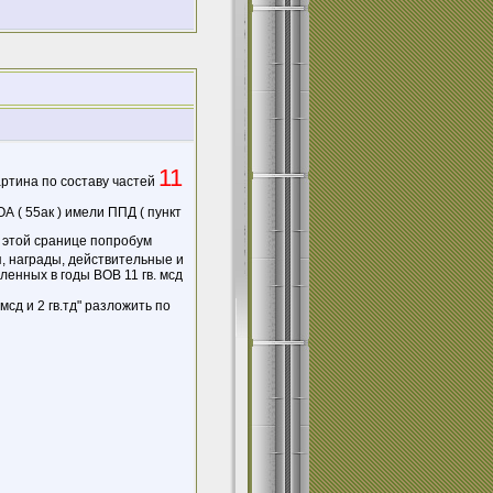
11
ртина по составу частей
А ( 55ак ) имели ППД ( пункт
 этой сранице попробум
, награды, действительные и
енных в годы ВОВ 11 гв. мсд
мсд и 2 гв.тд" разложить по