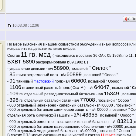
По
16.03.08 : 12:06
По мере выяснения в нашем совместном обсуждении знаки вопросов ил
исправлять на действительные цифры.
11 гв. мсд
Состав
( находилась в составе 36 ОА с 05.1968г. по 11. 19
БХВТ 5890
расформирована к 09.1992 г. )
58900
" Силок "
- управление дивизии - в/ч
, позывной
85
60899
-
гв.мотострелковый полк - в/ч
, позывной " Ооооо "
91
60600
-
танковый
Фастовский
полк - в/ч
, позывной " Ооооо "
1106
64047
-
гв.зенитный ракетный полк ( Оса-М ) - в/ч
, позывной "
С
109
15349
-
гв. отдельный разведывательный батальон - в/ч
, позывн
398
77008
-
гв. отдельный батальон связи - в/ч
, позывной " Ооооо "
- 000 отдельный инженерно - сапёрный батальон - в/ч 00000 , позывной "
- 000 отдельный батальон химической защиты - в/ч 00000 , позывной " Ооооо
в/ч 48355
отдельная рота химической защиты -
, позывной " Ооооо "
83213
- 000 отдельный ремонтно - восстановительный батальон - в/ч
,
- 000 отдельный батальон материального обеспечения - в/ч 00000 ,позыв
- 000 отдельный медицинский батальон - в/ч 00000 , позывной " Ооооо "
В других ППД кроме указанных выше частей в состав
11 гв мсд
входили