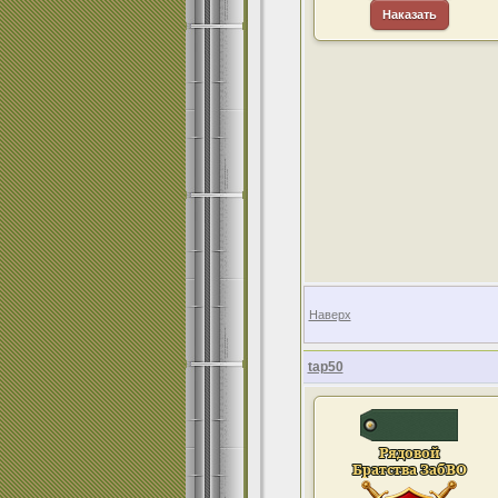
Наказать
Наверх
tap50