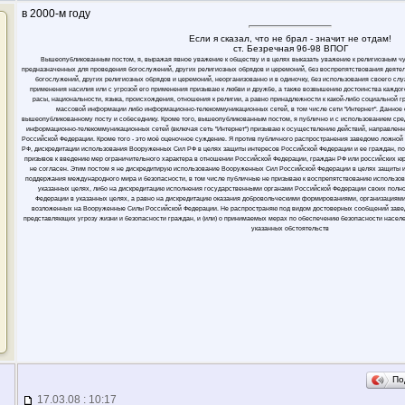
в 2000-м году
Если я сказал, что не брал - значит не отдам!
ст. Безречная 96-98 ВПОГ
Вышеопубликованным постом, я, выражая явное уважение к обществу и в целях выказать уважение к религиозным ч
предназначенных для проведения богослужений, других религиозных обрядов и церемоний, без воспрепятствования деяте
богослужений, других религиозных обрядов и церемоний, неорганизованно и в одиночку, без использования своего слу
применения насилия или с угрозой его применения призываю к любви и дружбе, а также возвышению достоинства каждого
расы, национальности, языка, происхождения, отношения к религии, а равно принадлежности к какой-либо социальной 
массовой информации либо информационно-телекоммуникационных сетей, в том числе сети "Интернет". Данное
вышеопубликованному посту и собеседнику. Кроме того, вышеопубликованным постом, я публично и с использованием ср
информационно-телекоммуникационных сетей (включая сеть "Интернет") призываю к осуществлению действий, направлен
Российской Федерации. Кроме того - это моё оценочное суждение. Я против публичного распространения заведомо ложн
РФ, дискредитации использования Вооруженных Сил РФ в целях защиты интересов Российской Федерации и ее граждан, п
призывов к введению мер ограничительного характера в отношении Российской Федерации, граждан РФ или российских юрли
не согласен. Этим постом я не дискредитирую использование Вооруженных Сил Российской Федерации в целях защиты 
поддержания международного мира и безопасности, в том числе публичные не призываю к воспрепятствованию использо
указанных целях, либо на дискредитацию исполнения государственными органами Российской Федерации своих полн
Федерации в указанных целях, а равно на дискредитацию оказания добровольческими формированиями, организациями
возложенных на Вооруженные Силы Российской Федерации. Не распространяю под видом достоверных сообщений заве
представляющих угрозу жизни и безопасности граждан, и (или) о принимаемых мерах по обеспечению безопасности населе
указанных обстоятельств
По
17.03.08 : 10:17