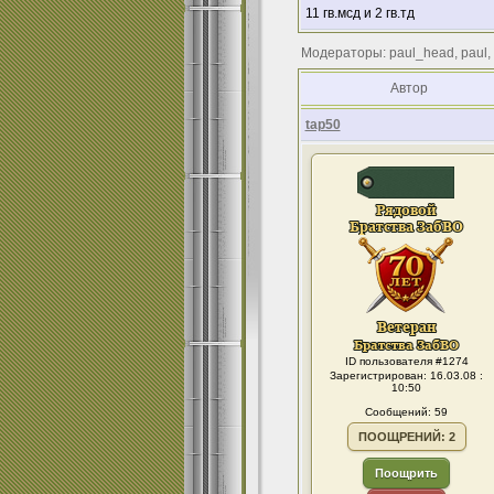
11 гв.мсд и 2 гв.тд
Модераторы: paul_head, paul,
Автор
tap50
ID пользователя #1274
Зарегистрирован: 16.03.08 :
10:50
Сообщений: 59
ПООЩРЕНИЙ: 2
Поощрить