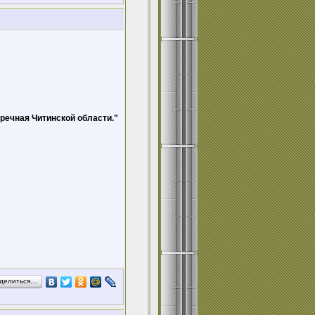
зречная Читинской области."
делиться…