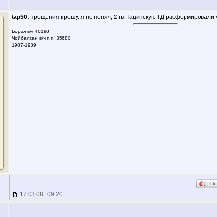
tap50:
прощения прошу..я не понял, 2 гв. Тацинскую ТД расформировали 
Борзя в\ч 46198
Чойбалсан в\ч п.п. 35680
1987-1989
По
17.03.08 : 09:20