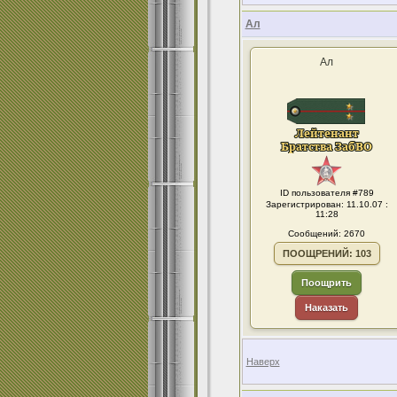
Ал
Ал
ID пользователя #789
Зарегистрирован: 11.10.07 :
11:28
Сообщений: 2670
ПООЩРЕНИЙ: 103
Поощрить
Наказать
Наверх