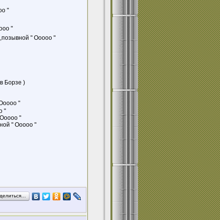
о "
ооо "
,позывной " Ооооо "
в Борзе )
Ооооо "
 "
 Ооооо "
ной " Ооооо "
делиться…