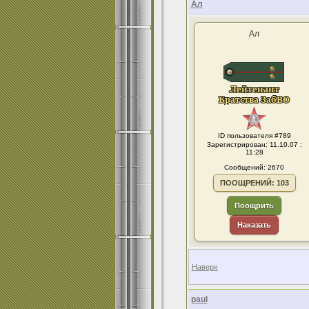
Ал
Ал
ID пользователя #789
Зарегистрирован: 11.10.07 :
11:28
Сообщений: 2670
ПООЩРЕНИЙ: 103
Поощрить
Наказать
Наверх
paul