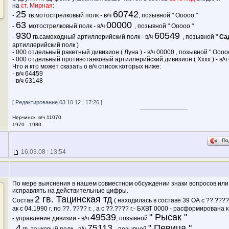
на
ст. Мирная
:
25
60742
-
гв.мотострелковый полк - в/ч
, позывной " Ооооо "
63
00000
-
мотострелковый полк - в/ч
, позывной " Ооооо "
930
60549
-
гв.самоходный артиллерийский полк - в/ч
, позывной "
Са
артиллерийский полк )
- 000 отдельный ракетный дивизион ( Луна ) - в/ч 00000 , позывной " Ооооо
- 000 отдельный противотанковый артиллерийский дивизион ( Хххх ) - в/ч 
Что и кто может сказать о в/ч список которых ниже:
- в/ч 64459
- в/ч 63148
[ Редактирование 03.10.12 : 17:26 ]
Нерчинск, в/ч 11070
1970 - 1980
По
16.03.08 : 13:54
По мере выяснения в нашем совместном обсуждении знаки вопросов ил
исправлять на действительные цифры.
2 гв. Тацинская тд
Состав
( находилась в составе 39 ОА с ??.????г.
ак с 04.1990 г. по ??. ???? г. , а с ??.???? г.- БХВТ 0000 - расформирована к 
49539
" Рысак "
- управление дивизии - в/ч
, позывной
4
75113
" Певица "