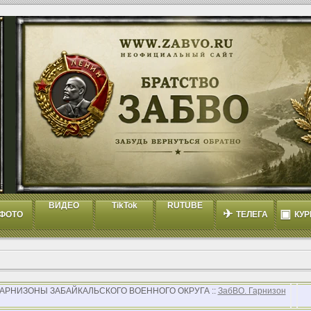
ВИДЕО
TikTok
RUTUBE
✈
▣
ФОТО
ТЕЛЕГА
КУР
 ГАРНИЗОНЫ ЗАБАЙКАЛЬСКОГО ВОЕННОГО ОКРУГА ::
ЗабВО. Гарнизон