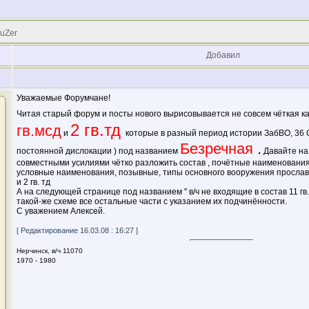
 uZer
Добавил
Уважаемые Форумчане!
Читая старый форум и посты нового вырисовывается не совсем чёткая ка
2 гв.тд
гв.мсд
и
которые в разный период истории ЗабВО, 36 О
Безречная
.
постоянной дислокации ) под названием
Давайте на
совместными усилиями чётко разложить состав , почётные наименования
условные наименования, позывные, типы основного вооружения прославл
и 2 гв. тд
А на следующей странице под названием " в/ч не входящие в состав 11 гв.
такой-же схеме все остальные части с указанием их подчинённости.
С уважением Алексей.
[ Редактирование 16.03.08 : 16:27 ]
Нерчинск, в/ч 11070
1970 - 1980