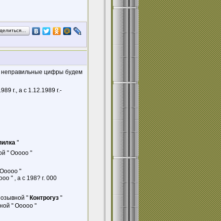
делиться…
и неправильные цифры будем
89 г., а с 1.12.1989 г.-
пилка
"
ой " Ооооо "
 Ооооо "
 " , а с 198? г. 000
позывной "
Контрогуз
"
ной " Ооооо "