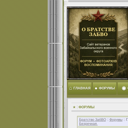
⌂
●
◉
ГЛАВНАЯ
ФОРУМЫ
ФОРУМЫ
Братство ЗабВО
::
Форумы
::
Безречная.