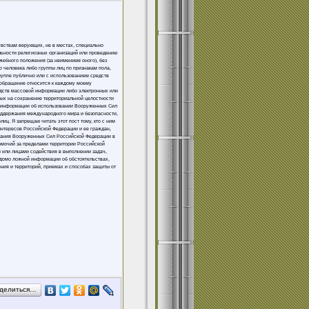
увствам верующих, не в местах, специально
льности религиозных организаций или проведению
жебного положения (за неимением оного), без
 человека либо группы лиц по признакам пола,
группе публично или с использованием средств
 обращение относится к каждому моему
едств массовой информации либо электронных или
ных на сохранение территориальной целостности
ой информации об использовании Вооруженных Сил
оддержания международного мира и безопасности,
ц. Я запрещаю читать этот пост тому, кто с ним
интересов Российской Федерации и ее граждан,
вания Вооруженных Сил Российской Федерации в
омочий за пределами территории Российской
 или лицами содействия в выполнении задач,
домо ложной информации об обстоятельствах,
ния и территорий, приемах и способах защиты от
делиться…