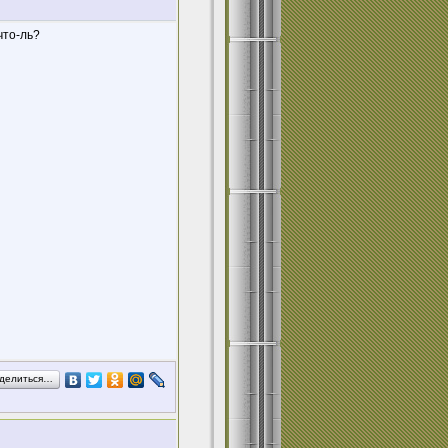
что-ль?
делиться…