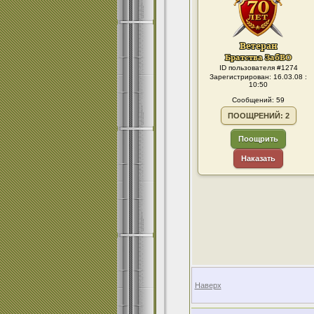
ID пользователя #1274
Зарегистрирован: 16.03.08 :
10:50
Сообщений: 59
ПООЩРЕНИЙ: 2
Поощрить
Наказать
Наверх