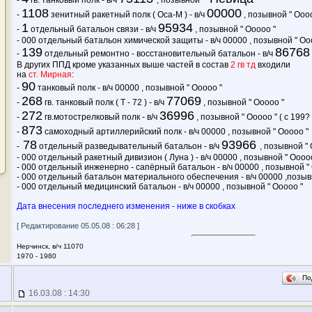
-
гв. танковый полк - в/ч
, позывной
1108
00000
-
зенитный ракетный полк ( Оса-М ) - в/ч
, позывной " Оооо
1
95934
-
отдельный батальон связи - в/ч
, позывной " Ооооо "
- 000 отдельный батальон химической защиты - в/ч 00000 , позывной " Оо
139
86768
-
отдельный ремонтно - восстановительный батальон - в/ч
В других ППД кроме указанных выше частей в состав
2 гв тд
входили
на
ст. Мирная
:
90
-
танковый полк - в/ч 00000 , позывной " Ооооо "
268
77069
-
гв. танковый полк ( Т - 72 ) - в/ч
, позывной " Ооооо "
272
36996
-
гв.мотострелковый полк - в/ч
, позывной " Ооооо " ( с 199? 
873
-
самоходный артиллерийский полк - в/ч 00000 , позывной " Ооооо "
78
93966
-
отдельный разведывательный батальон - в/ч
, позывной " 
- 000 отдельный ракетный дивизион ( Луна ) - в/ч 00000 , позывной " Ооооо
- 000 отдельный инженерно - сапёрный батальон - в/ч 00000 , позывной "
- 000 отдельный батальон материального обеспечения - в/ч 00000 ,позыв
- 000 отдельный медицинский батальон - в/ч 00000 , позывной " Ооооо "
Дата внесения последнего изменения - ниже в скобках
[ Редактирование 05.05.08 : 06:28 ]
Нерчинск, в/ч 11070
1970 - 1980
По
16.03.08 : 14:30