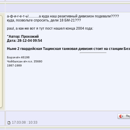
а-ф-и-г-е-т-ь!............а куда наш реактивный дивизион подевали????
куда, позвольте спросить, дели 18 БМ-21???
paul, а как-же вот я тут пост нашел конца 2004 года:
"Автор: Прохожий
Дата: 28-12-04 09:54
Ныне 2 гвардейская Тацинская танковая дивизия стоит на станции Бе
Борзя в\ч 46198
Чойбалсан в\ч п.п. 35680
1987-1989
По
17.03.08 : 10:33