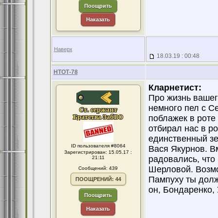
Поощрить
Наказать
Наверх
18.03.19 : 00:48
НТОТ-78
Кларнетист:
Про жизнь вашего
немного пел с С
поблажек в роте
отбирал нас в р
единственный зе
ID пользователя #8064
Вася Якурнов. В
Зарегистрирован: 15.05.17 :
радовались, что 
21:11
Шерловой. Возмо
Сообщений: 439
Пампуху ты долж
ПООЩРЕНИЙ: 44
он, Бондаренко,
Поощрить
Наказать