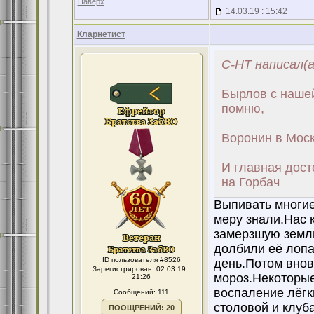
Наверх
14.03.19 : 15:42
Кларнетист
С-НТ написал(а
Бырлов с нашей
помню,
Воронин в Моск
И главная дост
на Горбач
Выпивать многие
меру знали.Нас к
замерзшую землю
долбили её лопа
ID пользователя #8526
день.Потом внов
Зарегистрирован: 02.03.19 :
мороз.Некоторы
21:26
воспаление лёгк
Сообщений: 111
столовой и клуб
ПООЩРЕНИЙ: 20