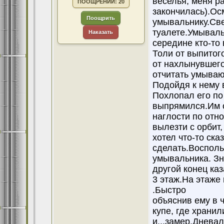
веселья, меня р
ПООЩРЕНИЙ: 20
закончилась).Ос
Поощрить
умывальнику.Све
туалете.Умывальн
Наказать
середине кто-то
Толи от выпитог
от нахлынувшего
отчитать умыва
Подойдя к нему в
Похлопал его по
выпрямился.Им 
наглости по отно
вылезти с орбит,
хотел что-то ска
сделать.Восполь
умывальника. Зн
другой конец ка
3 этаж.На этаже
.Быстро
объяснив ему в 
купе, где храни
и...замер.Днева