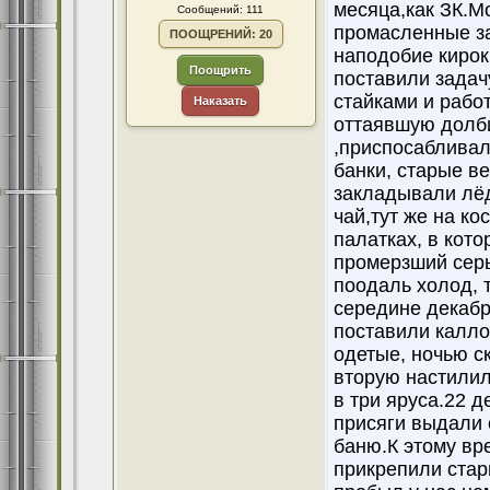
месяца,как ЗК.М
Сообщений: 111
промасленные за
ПООЩРЕНИЙ: 20
наподобие кирок
Поощрить
поставили задач
стайками и рабо
Наказать
оттаявшую долб
,приспосабливал
банки, старые ве
закладывали лёд
чай,тут же на к
палатках, в кот
промерзший серы
поодаль холод, 
середине декабр
поставили калло
одетые, ночью с
вторую настилил
в три яруса.22 д
присяги выдали 
баню.К этому вр
прикрепили стар