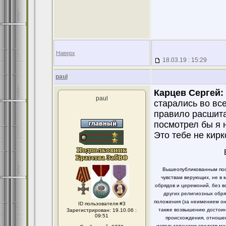
Наверх
18.03.19 : 15:29
paul
Карцев Сергей:
paul
старались во все
правило расшита
посмотрел бы я н
Это тебе не кирк
Вышеопубликованным пост
чувствам верующих, не в 
обрядов и церемоний, без в
других религиозных обря
положения (за неимением он
ID пользователя #3
также возвышению достоинс
Зарегистрирован: 19.10.06 :
09:51
происхождения, отношен
использованием средств ма