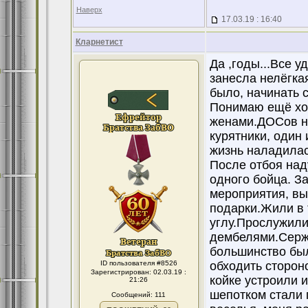
Наверх
17.03.19 : 16:40
Кларнетист
Да ,годы...Все 
занесла нелёгкая
было, начинать 
Понимаю ещё хол
женами.ДОСов не
курятники, один 
жизнь наладилас
После отбоя над
одного бойца. З
мероприятия, вып
подарки.Жили в 
углу.Прослужили
дембелями.Сержа
большинство был
ID пользователя #8526
обходить сторон
Зарегистрирован: 02.03.19 :
койке устроили и
21:26
шепотком стали 
Сообщений: 111