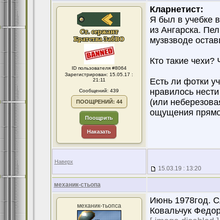
Кларнетист:
Я был в учебке 
из Ангарска. Пел
музвзводе остав
Кто такие чехи? 
ID пользователя #8064
Зарегистрирован: 15.05.17 :
Есть ли фотки у
21:11
нравилось нести
Сообщений: 439
(или неберезовая
ПООЩРЕНИЙ: 44
ощущения прямо 
Поощрить
Наказать
Наверх
15.03.19 : 13:20
механик-стьопа
Июнь 1978год. С
механик-тьопса
Ковальчук Федор