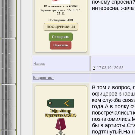
почему спросил?
ID пользователя #8064
интересна, жела
Зарегистрирован: 15.05.17 :
21:11
Сообщений: 439
ПООЩРЕНИЙ: 44
Поощрить
Наказать
Наверх
17.03.19 : 20:53
Кларнетист
В том и вопрос,ч
офицеров знаешь
кем служба связ
года.А в полку с
повстречались"но
познакомились.М
бы в артисты.Ст
подтянутый.На н