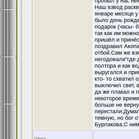
пробыл у нас не
Наш взвод раскв
январе месяце у
было день рожде
подарок (часы- 
так как им можн
пришёл и принёс
поздравил Акопа
отбой.Сам же вз
негодовали"где д
полтора и как в
выругался и при
кто- то схватил 
выключил свет, в
да же плакал и п
некоторое время 
больше не верну
перестали.Думал
темную, но бог 
Бурлакова.С ним
Наверх