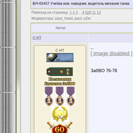
В/Ч 65457 Учебка ком. наводчик .водитель-механик танка
Переход на страницу
1
2
3
...
9
[
10
]
11
12
Модераторы: paul_head, paul, uZer
Автор
С-НТ
..
С-НТ
[ image disabled ]
ЗабВО 76-78