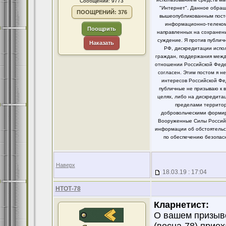
Сообщений: 9773
"Интернет". Данное обращ
ПООЩРЕНИЙ: 376
вышеопубликованным посто
информационно-телекомм
Поощрить
направленных на сохранени
суждение. Я против публи
Наказать
РФ, дискредитации испо
граждан, поддержания между
отношении Российской Федер
согласен. Этим постом я 
интересов Российской Фе
публичные не призываю к 
целях, либо на дискредит
пределами территор
добровольческими формир
Вооруженные Силы Российс
информации об обстоятельст
по обеспечению безопасн
Наверх
18.03.19 : 17:04
НТОТ-78
Кларнетист:
О вашем призыве