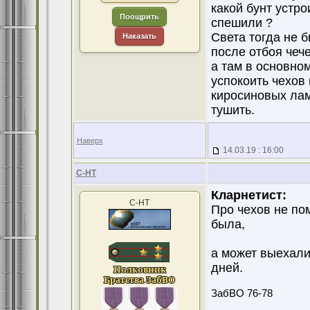
какой бунт устр
Поощрить
спешили ?
Света тогда не 
Наказать
после отбоя чече
а там в основно
успокоить чехов
киросиновых ла
тушить.
Наверх
14.03.19 : 16:00
С-НТ
Кларнетист:
С-НТ
Про чехов не по
была,
а может выехали
дней.
ЗабВО 76-78