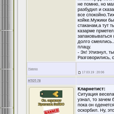
не помню, но ма
разбудил и сказа
все спокойно.Тих
койке.Мужики бы
стаканам,а тут т
казарме прметел
запаковываться 
долго смеялись.
плацу.
- Эх! Улизнул, т
Разговорились, 
Наверх
17.03.19 : 20:06
НТОТ-78
Кларнетист:
Ситуация весела
узнал, то зачем 
пока он оденется
оскорбил. Ну, эт