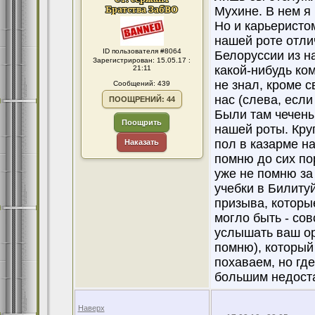
Мухине. В нем я
Но и карьеристо
нашей роте отли
ID пользователя #8064
Белоруссии из н
Зарегистрирован: 15.05.17 :
какой-нибудь ком
21:11
не знал, кроме с
Сообщений: 439
нас (слева, есл
ПООЩРЕНИЙ: 44
Были там чечены
Поощрить
нашей роты. Круг
пол в казарме н
Наказать
помню до сих по
уже не помню за 
учебки в Билиту
призыва, которы
могло быть - сов
услышать ваш ор
помню), который
похаваем, но где
большим недоста
Наверх