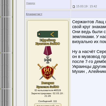
Наверх
15.03.19 : 15:42
Кларнетист
Сержантов Лащ и 
свой круг знакам
Они ведь были с
земляками. У нас
визуально их по
Ну а насчёт Сере
он в музвзвод п
после 7-го демб
Украинцы другим
Мухин , Алейник
ID пользователя #8526
Зарегистрирован: 02.03.19 :
21:26
Сообщений: 111