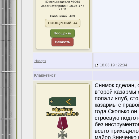
ID пользователя #8064
Зарегистрирован: 15.05.17 :
21:11
Сообщений: 439
ПООЩРЕНИЙ: 44
Поощрить
Наказать
Наверх
18.03.19 : 22:34
Кларнетист
Снимок сделан, 
второй казармы 
попали клуб, ст
казармы с право
года.Сколько он
строевую подгото
без инструменто
всего приходило
майор Зинченко,