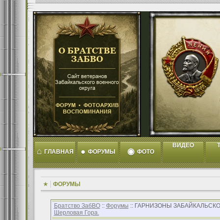
ВИДЕО
T
⌂
●
◉
ГЛАВНАЯ
ФОРУМЫ
ФОТО
ФОРУМЫ
Братство ЗабВО
::
Форумы
:: ГАРНИЗОНЫ ЗАБАЙКАЛЬСКО
Шерловая Гора.