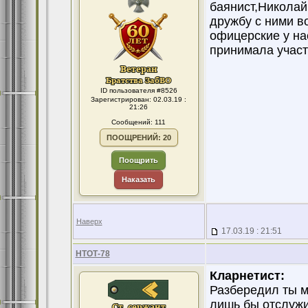
баянист,Николай
дружбу с ними в
офицерские у на
принимала участ
ID пользователя #8526
Зарегистрирован: 02.03.19 :
21:26
Сообщений: 111
ПООЩРЕНИЙ: 20
Поощрить
Наказать
Наверх
17.03.19 : 21:51
НТОТ-78
Кларнетист:
Разбередил ты м
лишь бы отслужи