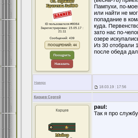
(весна-78) прие
Пампухи, по-мое
или найти не мог
попадание в ком
ID пользователя #8064
куда. Первенств
Зарегистрирован: 15.05.17 :
зато нас по-чело
21:11
озере искупалис
Сообщений: 439
Из 30 отобрали 1
ПООЩРЕНИЙ: 44
после обеда дал
Поощрить
Наказать
Наверх
18.03.19 : 17:56
Карцев Сергей
paul:
Карцев
Так я про службу