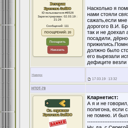
Насколько я пом
ID пользователя #8526
нами стояли свя
Зарегистрирован: 02.03.19 :
сажать,если мне 
21:26
дорогого В.И. Б
Сообщений: 111
так и не доехал 
ПООЩРЕНИЙ: 20
посадили, дёрно
Поощрить
прижились.Помню
должно было сто
Наказать
его вырезали ис
дефиците везли 
Наверх
17.03.19 : 13:32
НТОТ-78
Кларнетист:
А я и не говори
полигона, если с
не помню. И был
------------------------
Ну, да, с Серего