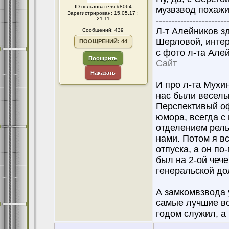
ID пользователя #8064
музвзвод похажи
Зарегистрирован: 15.05.17 :
-----------------------
21:11
Л-т Алейников з
Сообщений: 439
Шерловой, интер
ПООЩРЕНИЙ: 44
с фото л-та Але
Поощрить
Сайт
Наказать
И про л-та Мухи
нас были веселые
Перспективый оф
юмора, всегда с 
отделением рель
нами. Потом я в
отпуска, а он по-
был на 2-ой чеч
генеральской до
А замкомвзвода 
самые лучшие во
годом служил, а 