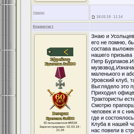
Наверх
18.03.19 : 11:14
Кларнетист
Знаю и Усольцев
его не помню, б
состава выложен
нашего призыва 
Петр Бурлаков.И
музвзвод.Изнача
маленького и аб
Уровский клуб, т
Выглядело это п
Приходил офицер
Трактористы ест
Смотрю прапорщ
человек и я с ни
где и состоялос
ID пользователя #8526
Клуба в нашей ч
Зарегистрирован: 02.03.19 :
нас повели в ст
21:26