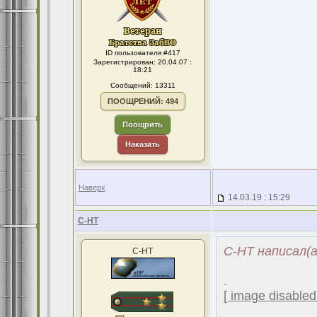
ID пользователя #417
Зарегистрирован: 20.04.07 :
18:21
Сообщений: 13311
ПООЩРЕНИЙ: 494
Поощрить
Наказать
Наверх
14.03.19 : 15:29
С-НТ
С-НТ написал(а
С-НТ
.
[ image disabled