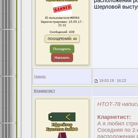
расположении рот
Шерловой высту
ID пользователя #8064
Зарегистрирован: 15.05.17 :
21:11
Сообщений: 439
ПООЩРЕНИЙ: 44
Поощрить
Наказать
Наверх
19.03.19 : 16:22
Кларнетист
НТОТ-78 напис
Кларнетист:
А я любил стро
Соседняя по 2-
расположении р