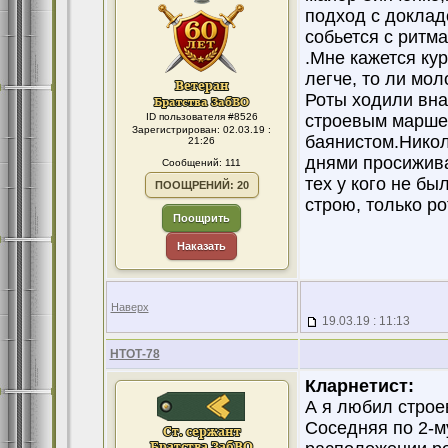
подход с докладо
собьется с ритм
.Мне кажется ку
легче, то ли мол
Роты ходили вна
ID пользователя #8526
строевым маршем
Зарегистрирован: 02.03.19 :
баянистом.Никол
21:26
днями просижива
Сообщений: 111
тех у кого не б
ПООЩРЕНИЙ: 20
строю, только ро
Поощрить
Наказать
Наверх
19.03.19 : 11:13
НТОТ-78
Кларнетист:
А я любил строе
Соседняя по 2-м