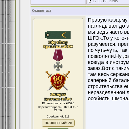
17.03.19 : 23:05
Кларнетист
Правую казарму з
наглядывал до з
мы ведь часто 
ШГОк.То у кого-т
разумеется, преп
по чуть-чуть, та
позволяли.Ну ,ра
всегда в инстру
заказ.Вот с таки
там весь сержан
сапёрный баталь
строительства е
неразделенной л
особисты шмона
ID пользователя #8526
Зарегистрирован: 02.03.19 :
21:26
Сообщений: 111
ПООЩРЕНИЙ: 20