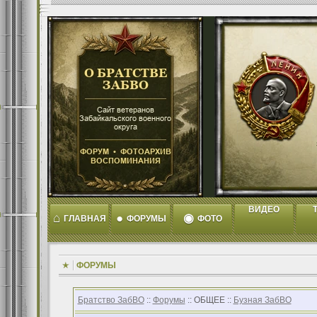
ВИДЕО
T
⌂
●
◉
ГЛАВНАЯ
ФОРУМЫ
ФОТО
ФОРУМЫ
Братство ЗабВО
::
Форумы
:: ОБЩЕЕ ::
Бузная ЗабВО