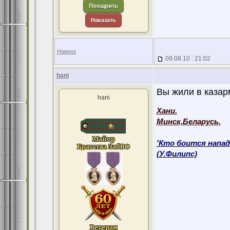
Поощрить
Наказать
Наверх
09.08.10 : 21:02
hani
Вы жили в казарм
hani
Хани.
Минск,Беларусь.
'Кто боится напад
(У.Филипс)