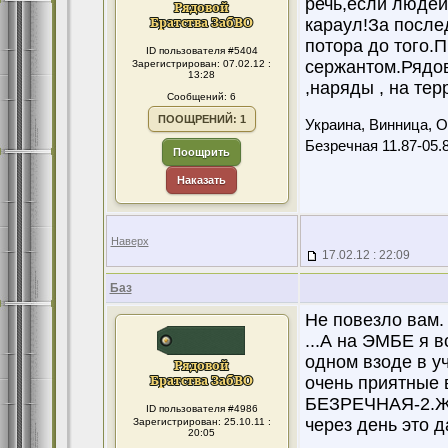
речь,если людей
караул!За после
потора до того.П
ID пользователя #5404
сержантом.Рядов
Зарегистрирован: 07.02.12 :
13:28
,наряды , на тер
Сообщений: 6
ПООЩРЕНИЙ: 1
Украина, Винница, Ол
Безречная 11.87-05.
Поощрить
Наказать
Наверх
17.02.12 : 22:09
Баз
Не повезло вам.
...А на ЭМБЕ я 
одном взоде в у
очень приятные 
БЕЗРЕЧНАЯ-2.Жиз
ID пользователя #4986
через день это 
Зарегистрирован: 25.10.11 :
20:05