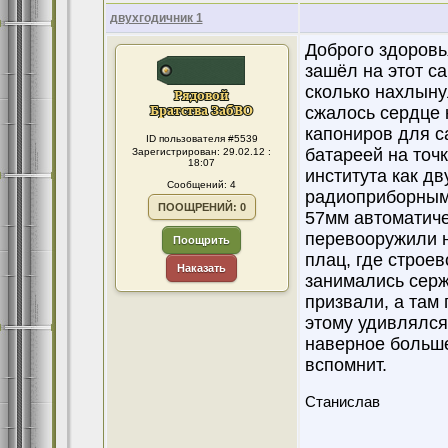
двухгодичник 1
Доброго здоровь
зашёл на этот с
сколько нахлыну
сжалось сердце 
капониров для с
ID пользователя #5539
батареей на точк
Зарегистрирован: 29.02.12 :
18:07
института как дв
Сообщений: 4
радиоприборным 
ПООЩРЕНИЙ: 0
57мм автоматиче
перевооружили н
Поощрить
плац, где строев
Наказать
занимались серж
призвали, а там
этому удивлялся,
наверное больше
вспомнит.
Станислав