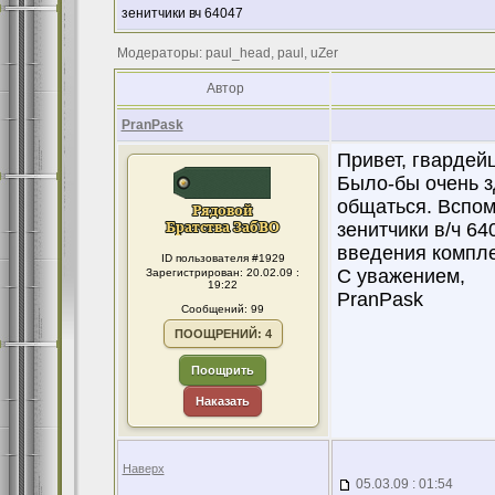
зенитчики вч 64047
Модераторы: paul_head, paul, uZer
Автор
PranPask
Привет, гвардей
Было-бы очень з
общаться. Вспом
зенитчики в/ч 64
введения компле
ID пользователя #1929
С уважением,
Зарегистрирован: 20.02.09 :
19:22
PranPask
Сообщений: 99
ПООЩРЕНИЙ: 4
Поощрить
Наказать
Наверх
05.03.09 : 01:54