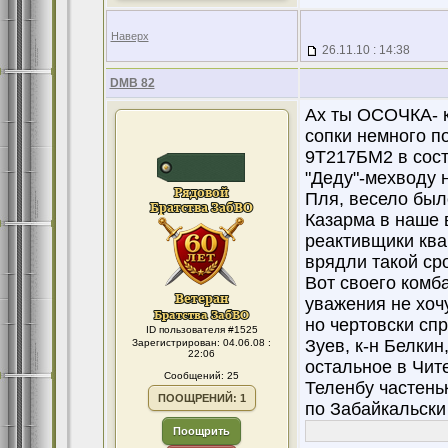
Наверх
26.11.10 : 14:38
DMB 82
Ах ты ОСОЧКА- к
сопки немного п
9Т217БМ2 в соста
"Деду"-мехводу н
Пля, весело был
Казарма в наше 
реактивщики ква
врядли такой сро
Вот своего комб
уважения не хоч
но чертовски сп
ID пользователя #1525
Зуев, к-н Белкин
Зарегистрирован: 04.06.08 :
22:06
остальное в Чите
Сообщений: 25
Теленбу частеньк
ПООЩРЕНИЙ: 1
по Забайкальски 
Поощрить