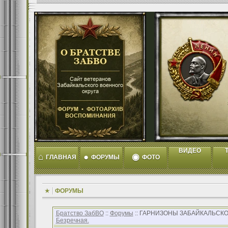
ВИДЕО
T
⌂
●
◉
ГЛАВНАЯ
ФОРУМЫ
ФОТО
ФОРУМЫ
Братство ЗабВО
::
Форумы
:: ГАРНИЗОНЫ ЗАБАЙКАЛЬСКО
Безречная.